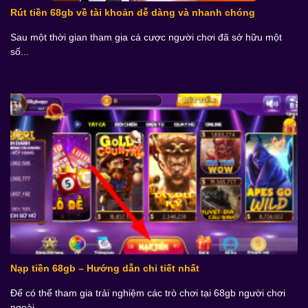
Rút tiền 68gb về tài khoản dễ dàng và nhanh chóng
Sau một thời gian tham gia cá cược người chơi đã sở hữu một
số...
Nạp tiền 68gb – Hướng dẫn chi tiết nhất
Để có thể tham gia trải nghiệm các trò chơi tại 68gb người chơi
ngoài...