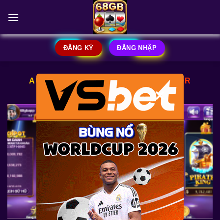
Skip
to
content
ĐĂNG KÝ
ĐĂNG NHẬP
AUTHOR ARCHIVES:
CHƯƠNG TAILOR
×