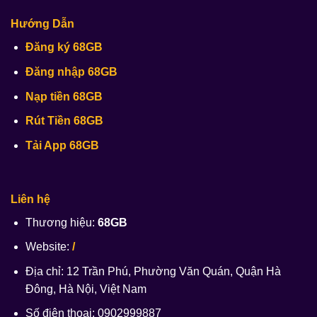
Hướng Dẫn
Đăng ký 68GB
Đăng nhập 68GB
Nạp tiền 68GB
Rút Tiền 68GB
Tải App 68GB
Liên hệ
Thương hiệu:
68GB
Website:
/
Địa chỉ: 12 Trần Phú, Phường Văn Quán, Quận Hà
Đông, Hà Nội, Việt Nam
Số điện thoại: 0902999887