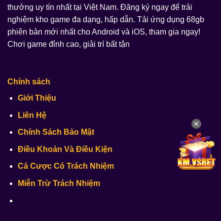
thưởng uy tín nhất tại Việt Nam. Đăng ký ngay để trải
nghiệm kho game đa dạng, hấp dẫn. Tải ứng dụng 68gb
phiên bản mới nhất cho Android và iOS, tham gia ngay!
Chơi game đỉnh cao, giải trí bất tận
Chính sách
Giới Thiệu
Liên Hệ
✕
Chính Sách Bảo Mật
Điều Khoản Và Điều Kiện
Cá Cược Có Trách Nhiệm
Miễn Trừ Trách Nhiệm