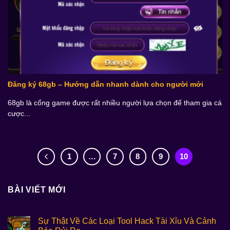
Đăng ký 68gb – Hướng dẫn nhanh dành cho người mới
68gb là cổng game được rất nhiều người lựa chọn để tham gia cá
cược...
1
…
7
8
9
10
BÀI VIẾT MỚI
Sự Thật Về Các Loại Tool Hack Tài Xỉu Và Cảnh