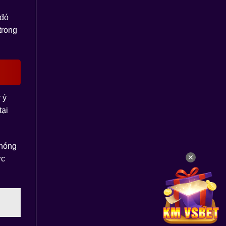
 đó
trong
 ý
tại
 nóng
✕
ớc