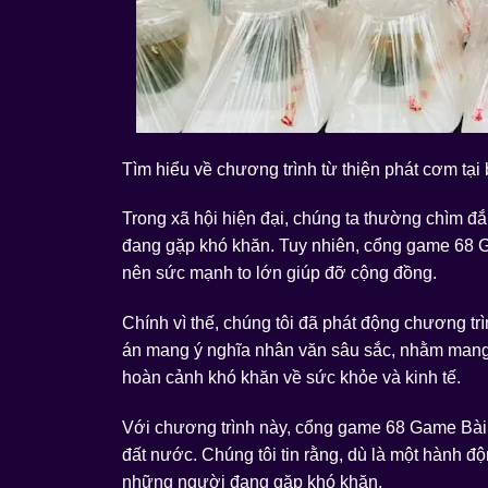
Tìm hiểu về chương trình từ thiện phát cơm tại
Trong xã hội hiện đại, chúng ta thường chìm đ
đang gặp khó khăn. Tuy nhiên, cổng game 68 G
nên sức mạnh to lớn giúp đỡ cộng đồng.
Chính vì thế, chúng tôi đã phát động chương trì
án mang ý nghĩa nhân văn sâu sắc, nhằm mang
hoàn cảnh khó khăn về sức khỏe và kinh tế.
Với chương trình này, cổng game 68 Game Bài 
đất nước. Chúng tôi tin rằng, dù là một hành đ
những người đang gặp khó khăn.