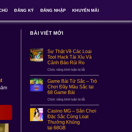
CHỦ
ĐĂNG KÝ
ĐĂNG NHẬP
KHUYẾN MÃI
BÀI VIẾT MỚI
Sự Thật Về Các Loại
Tool Hack Tài Xỉu Và
Cảnh Báo Rủi Ro
ở
Chức năng bình luận bị tắt
Sự
Thật
t
Game Bài Tứ Sắc – Trò
Về
Chơi Đầy Màu Sắc tại
 năm
Các
68 Game Bài
Loại
ở
Chức năng bình luận bị tắt
Tool
Game
Hack
Bài
Tài
Casino MG – Sân Chơi
Tứ
Xỉu
Đặc Sắc Cùng Loạt
Sắc
Và
Thưởng Khủng
–
Cảnh
tại 68GB
Trò
Báo