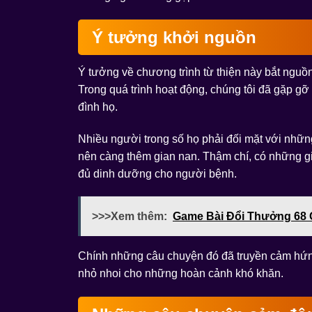
Ý tưởng khởi nguồn
Ý tưởng về chương trình từ thiện này bắt nguồ
Trong quá trình hoạt động, chúng tôi đã gặp g
đình họ.
Nhiều người trong số họ phải đối mặt với những
nên càng thêm gian nan. Thậm chí, có những g
đủ dinh dưỡng cho người bệnh.
>>>Xem thêm:
Game Bài Đổi Thưởng 68 
Chính những câu chuyện đó đã truyền cảm hứng 
nhỏ nhoi cho những hoàn cảnh khó khăn.