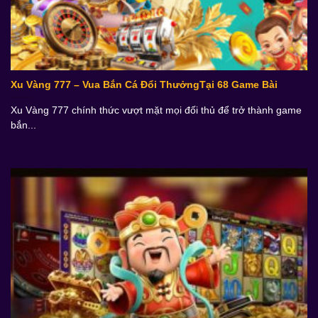
Xu Vàng 777 – Vua Bắn Cá Đổi ThưởngTại 68 Game Bài
Xu Vàng 777 chính thức vượt mặt mọi đối thủ để trở thành game
bắn...