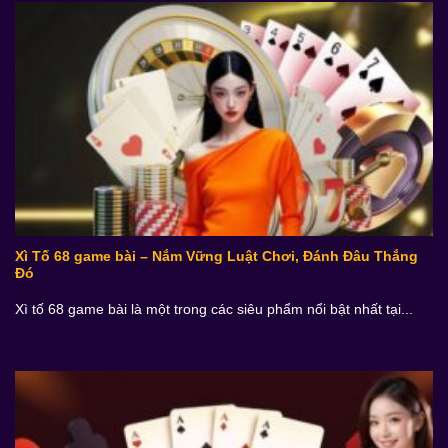
Xì Tố 68 game bài – Nắm Vững Luật Chơi, Đánh Đâu Thắng
Đó
Xì tố 68 game bài là một trong các siêu phẩm nổi bật nhất tại...