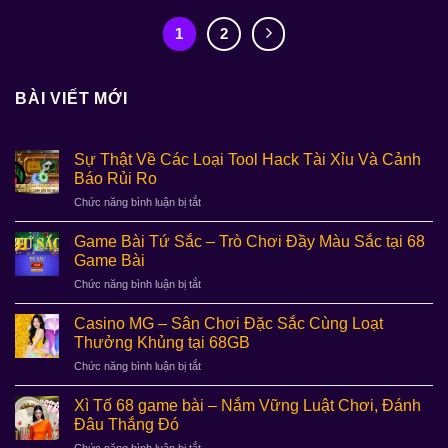
1
2
BÀI VIẾT MỚI
Sự Thật Về Các Loại Tool Hack Tài Xỉu Và Cảnh
Báo Rủi Ro
ở
Chức năng bình luận bị tắt
Sự
Thật
Game Bài Tứ Sắc – Trò Chơi Đầy Màu Sắc tại 68
Về
Game Bài
Các
ở
Chức năng bình luận bị tắt
Loại
Game
Tool
Bài
Hack
Casino MG – Sân Chơi Đặc Sắc Cùng Loạt
Tứ
Tài
Thưởng Khủng tại 68GB
Sắc
Xỉu
ở
Chức năng bình luận bị tắt
–
Và
Casino
Trò
Cảnh
MG
Chơi
Xì Tố 68 game bài – Nắm Vững Luật Chơi, Đánh
Báo
–
Đầy
Đâu Thắng Đó
Rủi
Sân
Màu
Ro
ở