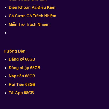
Điều Khoản Và Điều Kiện
Cá Cược Có Trách Nhiệm
Miễn Trừ Trách Nhiệm
Hướng Dẫn
Đăng ký 68GB
Đăng nhập 68GB
Nạp tiền 68GB
Rút Tiền 68GB
Tải App 68GB