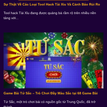
Sự Thật Về Các Loại Tool Hack Tài Xỉu Và Cảnh Báo Rủi Ro
Tool hack Tài Xỉu đang được quảng bá rầm rộ trên nhiều nền
tảng với...
Game Bài Tứ Sắc – Trò Chơi Đầy Màu Sắc tại 68 Game Bài
Tứ Sắc, một trò chơi bài có nguồn gốc từ Trung Quốc, đã trở
thành...