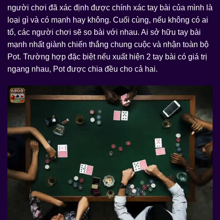
người chơi đã xác định được chính xác tay bài của mình là
loại gì và có mạnh hay không. Cuối cùng, nếu không có ai
tố, các người chơi sẽ so bài với nhau. Ai sở hữu tay bài
mạnh nhất giành chiến thắng chung cuộc và nhận toàn bộ
Pot. Trường hợp đặc biệt nếu xuất hiện 2 tay bài có giá trị
ngang nhau, Pot được chia đều cho cả hai.