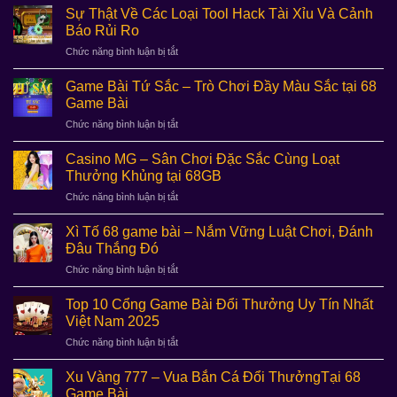
Sự Thật Về Các Loại Tool Hack Tài Xỉu Và Cảnh
Báo Rủi Ro
ở
Chức năng bình luận bị tắt
Sự
Thật
Game Bài Tứ Sắc – Trò Chơi Đầy Màu Sắc tại 68
Về
Game Bài
Các
ở
Chức năng bình luận bị tắt
Loại
Game
Tool
Bài
Hack
Casino MG – Sân Chơi Đặc Sắc Cùng Loạt
Tứ
Tài
Thưởng Khủng tại 68GB
Sắc
Xỉu
ở
Chức năng bình luận bị tắt
–
Và
Casino
Trò
Cảnh
MG
Chơi
Xì Tố 68 game bài – Nắm Vững Luật Chơi, Đánh
Báo
–
Đầy
Đâu Thắng Đó
Rủi
Sân
Màu
Ro
ở
Chức năng bình luận bị tắt
Chơi
Sắc
Xì
Đặc
tại
Tố
Sắc
Top 10 Cổng Game Bài Đổi Thưởng Uy Tín Nhất
68
68
Cùng
Việt Nam 2025
Game
game
Loạt
Bài
ở
Chức năng bình luận bị tắt
bài
Thưởng
Top
–
Khủng
10
Nắm
Xu Vàng 777 – Vua Bắn Cá Đổi ThưởngTại 68
tại 68GB
Cổng
Vững
Game Bài