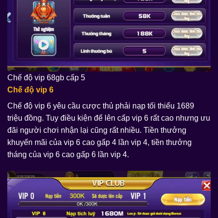
Chế độ vip 68gb cấp 5
Chế độ vip 6
Chế độ vip 6 yêu cầu cược thủ phải nạp tối thiểu 1689
triệu đồng. Tuy điều kiện để lên cấp vip 6 rất cao nhưng ưu
đãi người chơi nhận lại cũng rất nhiều. Tiền thưởng
khuyến mãi của vip 6 cao gấp 4 lần vip 4, tiền thưởng
tháng của vip 6 cao gấp 6 lần vip 4.