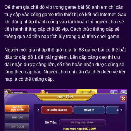
Để tham gia chế độ vip trong game bài 68 anh em chỉ cần
truy cập vào cổng game trên thiết bị có kết nối Internet. Sau
khi đăng nhập thành công vào tài khoản thì người chơi sẽ
tiến hành thăng cấp chế độ vip. Cách thức thăng cấp sẽ
thông qua số tiền nạp tích lũy trong quá trình chơi game.
Người mới gia nhập thế giới giải trí 68 game bài có thể bắt
đầu từ cấp độ 1 để trải nghiệm. Lên cấp càng cao thì ưu
đãi nhận được càng lớn, số tiền hoàn nhận được cũng sẽ
tăng theo cấp bậc. Người chơi chỉ cần đạt điều kiện về tiền
nạp là có thể thăng cấp.