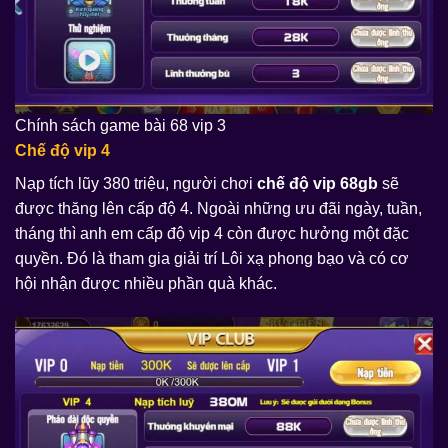
Chính sách game bài 68 vip 3
Chế độ vip 4
Nạp tích lũy 380 triệu, người chơi
chế độ vip 68gb
sẽ
được thăng lên cấp độ 4. Ngoài những ưu đãi ngày, tuần,
tháng thì anh em cấp độ vip 4 còn được hưởng một đặc
quyền. Đó là tham gia giải trí Lôi xạ phong bạo và có cơ
hội nhận được nhiều phần quà khác.