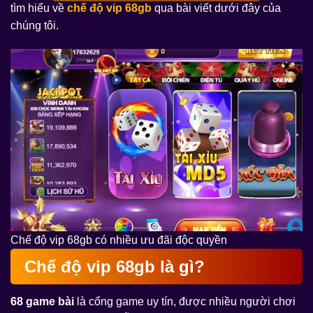
tìm hiểu về
chế độ vip 68gb
qua bài viết dưới đây của
chúng tôi.
Chế độ vip 68gb có nhiều ưu đãi độc quyền
Chế độ vip 68gb là gì?
68 game bài
là cổng game uy tín, được nhiều người chơi