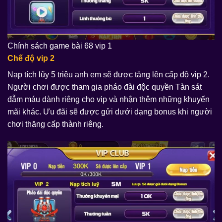
Chính sách game bài 68 vip 1
Chế độ vip 2
Nạp tích lũy 5 triệu anh em sẽ được tăng lên cấp độ vip 2.
Người chơi được tham gia pháo đài độc quyền Tàn sát
đẫm máu dành riêng cho vip và nhận thêm những khuyến
mãi khác. Ưu đãi sẽ được gửi dưới dạng bonus khi người
chơi thăng cấp thành riêng.