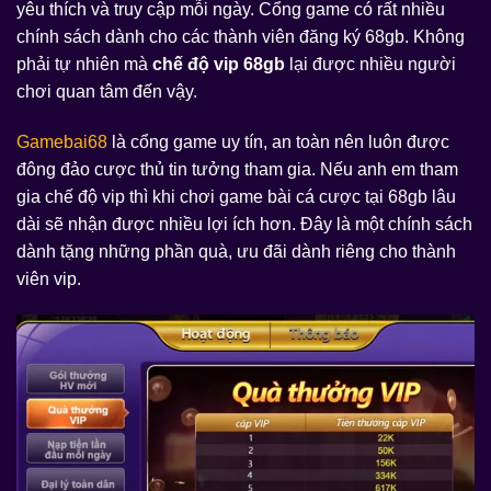
yêu thích và truy cập mỗi ngày. Cổng game có rất nhiều
chính sách dành cho các thành viên đăng ký 68gb. Không
phải tự nhiên mà
chế độ vip 68gb
lại được nhiều người
chơi quan tâm đến vậy.
Gamebai68
là cổng game uy tín, an toàn nên luôn được
đông đảo cược thủ tin tưởng tham gia. Nếu anh em tham
gia chế độ vip thì khi chơi game bài cá cược tại 68gb lâu
dài sẽ nhận được nhiều lợi ích hơn. Đây là một chính sách
dành tặng những phần quà, ưu đãi dành riêng cho thành
viên vip.