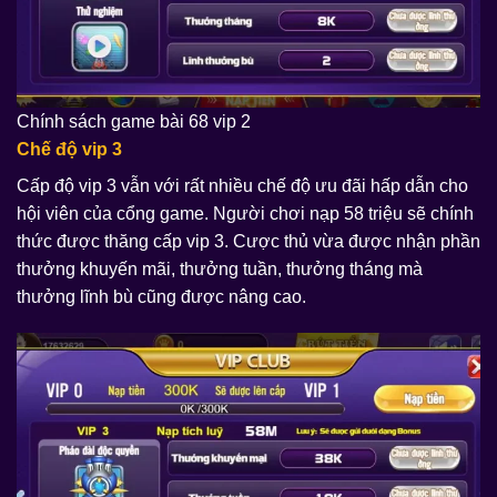
Chính sách game bài 68 vip 2
Chế độ vip 3
Cấp độ vip 3 vẫn với rất nhiều chế độ ưu đãi hấp dẫn cho
hội viên của cổng game. Người chơi nạp 58 triệu sẽ chính
thức được thăng cấp vip 3. Cược thủ vừa được nhận phần
thưởng khuyến mãi, thưởng tuần, thưởng tháng mà
thưởng lĩnh bù cũng được nâng cao.