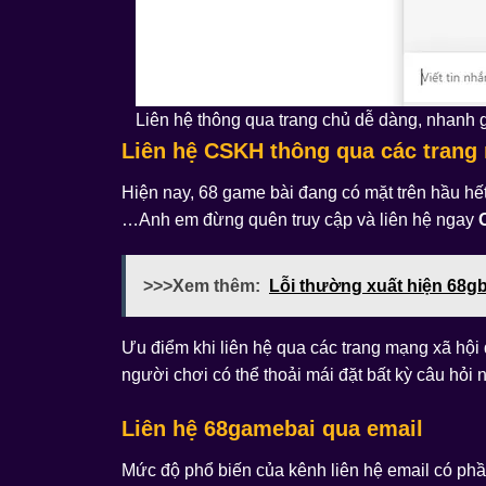
Liên hệ thông qua trang chủ dễ dàng, nhanh 
Liên hệ CSKH thông qua các trang
Hiện nay, 68 game bài đang có mặt trên hầu hết
…Anh em đừng quên truy cập và liên hệ ngay
>>>Xem thêm:
Lỗi thường xuất hiện 68g
Ưu điểm khi liên hệ qua các trang mạng xã hội 
người chơi có thể thoải mái đặt bất kỳ câu hỏi 
Liên hệ 68gamebai qua email
Mức độ phổ biến của kênh liên hệ email có phầ