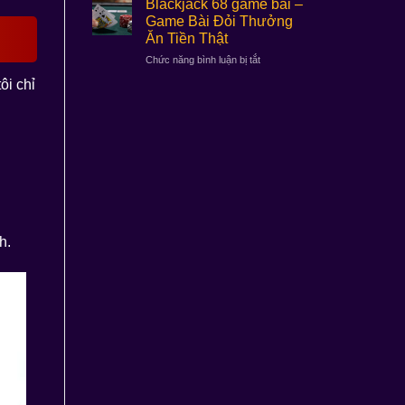
Blackjack 68 game bài –
Club
ThưởngTại
Game Bài Đỏi Thưởng
–
68
Ăn Tiền Thật
Cổng
Game
ở
Chức năng bình luận bị tắt
Game
Bài
Blackjack
Slot
ôi chỉ
68
Đỉnh
game
Cao
bài
Tại
–
68
Game
Game
Bài
Bài
Đỏi
Thưởng
Ăn
Tiền
h.
Thật