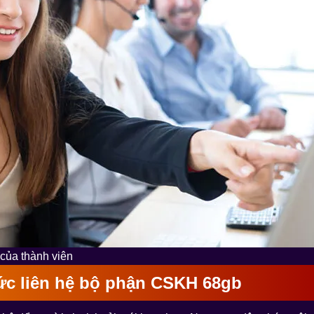
của thành viên
c liên hệ bộ phận CSKH 68gb