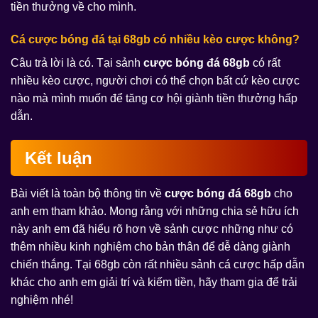
tiền thưởng về cho mình.
Cá cược bóng đá tại 68gb có nhiều kèo cược không?
Câu trả lời là có. Tại sảnh
cược bóng đá 68gb
có rất
nhiều kèo cược, người chơi có thể chọn bất cứ kèo cược
nào mà mình muốn để tăng cơ hội giành tiền thưởng hấp
dẫn.
Kết luận
Bài viết là toàn bộ thông tin về
cược bóng đá 68gb
cho
anh em tham khảo. Mong rằng với những chia sẻ hữu ích
này anh em đã hiểu rõ hơn về sảnh cược những như có
thêm nhiều kinh nghiệm cho bản thân để dễ dàng giành
chiến thắng. Tại 68gb còn rất nhiều sảnh cá cược hấp dẫn
khác cho anh em giải trí và kiếm tiền, hãy tham gia để trải
nghiệm nhé!