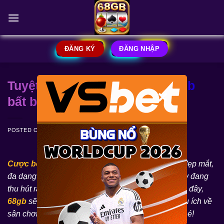
Skip
to
content
ĐĂNG KÝ
ĐĂNG NHẬP
Tuyệt chiêu cược bóng đá 68gb
×
bất bại nhất định phải biết
POSTED ON
15/09/2023
BY
CHƯƠNG TAILOR
Cược bóng đá 68gb
gây ấn tượng bởi giao diện đẹp mắt,
đa dạng trò chơi hấp dẫn. Hiện nay sảnh game này đang
thu hút rất nhiều người tham gia. Trong bài viết sau đây,
68gb
sẽ cung cấp cho anh em một số thông tin hữu ích về
sân chơi cá cược đình đám này, cùng khám phá nhé!