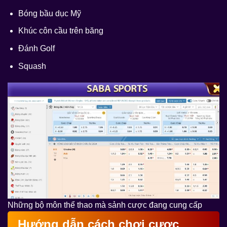
Bóng bầu dục Mỹ
Khúc côn cầu trên băng
Đánh Golf
Squash
Những bộ môn thể thao mà sảnh cược đang cung cấp
Hướng dẫn cách chơi cược