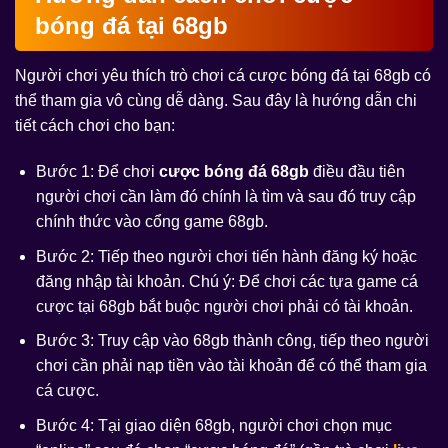
bóng đá tại 68gb
Người chơi yêu thích trò chơi cá cược bóng đá tại 68gb có
thể tham gia vô cùng dễ dàng. Sau đây là hướng dẫn chi
tiết cách chơi cho bạn:
Bước 1: Để chơi
cược bóng đá 68gb
điều đầu tiên
người chơi cần làm đó chính là tìm và sau đó truy cập
chính thức vào cổng game 68gb.
Bước 2: Tiếp theo người chơi tiến hành đăng ký hoặc
đăng nhập tài khoản. Chú ý: Để chơi các tựa game cá
cược tại 68gb bắt buộc người chơi phải có tài khoản.
Bước 3: Truy cập vào 68gb thành công, tiếp theo người
chơi cần phải nạp tiền vào tài khoản để có thể tham gia
cá cược.
Bước 4: Tại giao diện 68gb, người chơi chọn mục