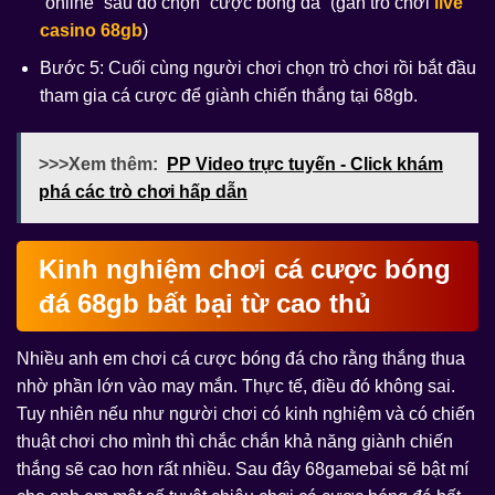
“online” sau đó chọn “cược bóng đá” (gần trò chơi
live
casino 68gb
)
Bước 5: Cuối cùng người chơi chọn trò chơi rồi bắt đầu
tham gia cá cược để giành chiến thắng tại 68gb.
>>>Xem thêm:
PP Video trực tuyến - Click khám
phá các trò chơi hấp dẫn
Kinh nghiệm chơi cá cược bóng
đá 68gb bất bại từ cao thủ
Nhiều anh em chơi cá cược bóng đá cho rằng thắng thua
nhờ phần lớn vào may mắn. Thực tế, điều đó không sai.
Tuy nhiên nếu như người chơi có kinh nghiệm và có chiến
thuật chơi cho mình thì chắc chắn khả năng giành chiến
thắng sẽ cao hơn rất nhiều. Sau đây 68gamebai sẽ bật mí