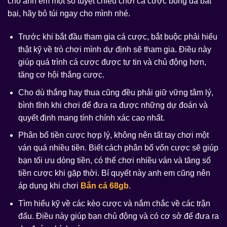
cho anh em một số tuyệt chiêu chơi cá cược bóng đá bất
bại, hãy bỏ túi ngay cho mình nhé.
Trước khi bắt đầu tham gia cá cược, bắt buộc phải hiểu
thật kỹ về trò chơi mình dự định sẽ tham gia. Điều này
giúp quá trình cá cược được tự tin và chủ động hơn,
tăng cơ hội thắng cược.
Cho dù thắng hay thua cũng đều phải giữ vững tâm lý,
bình tĩnh khi chơi để đưa ra được những dự đoán và
quyết định mang tính chính xác cao nhất.
Phân bổ tiền cược hợp lý, không nên tất tay chơi một
ván quá nhiều tiền. Biết cách phân bổ vốn cược sẽ giúp
bạn tối ưu dòng tiền, có thể chơi nhiều ván và tăng số
tiền cược khi gặp thời. Bí quyết này anh em cũng nên
áp dụng khi chơi
Bắn cá 68gb
.
Tìm hiểu kỹ về các kèo cược và nắm chắc về các trận
đấu. Điều này giúp bạn chủ động và có cơ sở để đưa ra