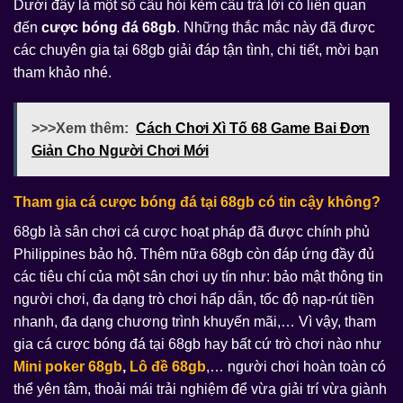
Dưới đây là một số câu hỏi kèm câu trả lời có liên quan
đến
cược bóng đá 68gb
. Những thắc mắc này đã được
các chuyên gia tại 68gb giải đáp tận tình, chi tiết, mời bạn
tham khảo nhé.
>>>Xem thêm:
Cách Chơi Xì Tố 68 Game Bai Đơn
Giản Cho Người Chơi Mới
Tham gia cá cược bóng đá tại 68gb có tin cậy không?
68gb là sân chơi cá cược hoạt pháp đã được chính phủ
Philippines bảo hộ. Thêm nữa 68gb còn đáp ứng đầy đủ
các tiêu chí của một sân chơi uy tín như: bảo mật thông tin
người chơi, đa dạng trò chơi hấp dẫn, tốc độ nạp-rút tiền
nhanh, đa dạng chương trình khuyến mãi,… Vì vậy, tham
gia cá cược bóng đá tại 68gb hay bất cứ trò chơi nào như
Mini poker 68gb
,
Lô đề 68gb
,… người chơi hoàn toàn có
thể yên tâm, thoải mái trải nghiệm để vừa giải trí vừa giành