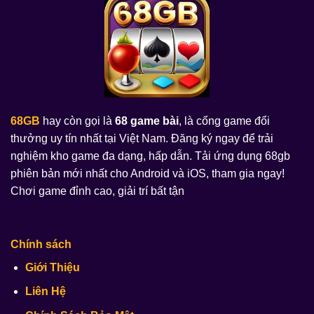
Bài
Game
Đỏi
Bài
Thưởng
Ăn
Tiền
Thật
68GB
hay còn gọi là
68 game bài
, là cổng game đổi
thưởng uy tín nhất tại Việt Nam. Đăng ký ngay để trải
nghiệm kho game đa dạng, hấp dẫn. Tải ứng dụng 68gb
phiên bản mới nhất cho Android và iOS, tham gia ngay!
Chơi game đỉnh cao, giải trí bất tận
Chính sách
Giới Thiệu
Liên Hệ