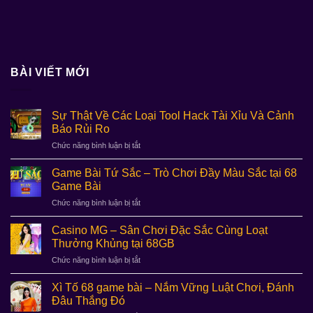
BÀI VIẾT MỚI
Sự Thật Về Các Loại Tool Hack Tài Xỉu Và Cảnh
Báo Rủi Ro
ở
Chức năng bình luận bị tắt
Sự
Thật
Game Bài Tứ Sắc – Trò Chơi Đầy Màu Sắc tại 68
Về
Game Bài
Các
ở
Chức năng bình luận bị tắt
Loại
Game
Tool
Bài
Hack
Casino MG – Sân Chơi Đặc Sắc Cùng Loạt
Tứ
Tài
Thưởng Khủng tại 68GB
Sắc
Xỉu
ở
Chức năng bình luận bị tắt
–
Và
Casino
Trò
Cảnh
MG
Chơi
Xì Tố 68 game bài – Nắm Vững Luật Chơi, Đánh
Báo
–
Đầy
Đâu Thắng Đó
Rủi
Sân
Màu
Ro