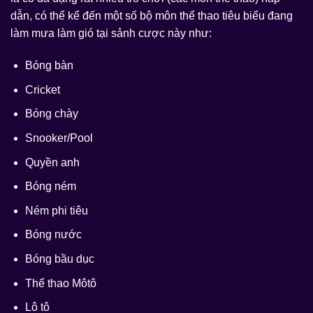
dẫn, có thể kể đến một số bộ môn thể thao tiêu biểu đang
làm mưa làm gió tại sảnh cược này như:
Bóng bàn
Cricket
Bóng chày
Snooker/Pool
Quyền anh
Bóng ném
Ném phi tiêu
Bóng nước
Bóng bầu dục
Thể thao Môtô
Lô tô