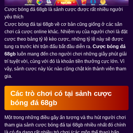
Cược bóng đá 68gb là sảnh cược được rất nhiều người
yêu thích
Cược bóng đá tại 68gb về cơ bản cũng giống ở các sân
chơi cá cược online khác. Nhiệm vụ của người chơi là đặt
cược theo bảng tỷ lệ kèo cược, những tỷ lệ này sẽ được
tung ra trước khi trận đấu bắt đầu diễn ra.
Cược bóng đá
68gb
luôn mang đến cho người chơi những giây phút giải
trí tuyệt vời, cùng với đó là khoản tiền thưởng cực lớn. Vì
vậy, sảnh cược này lúc nào cũng chật kín thành viên tham
gia.
Các trò chơi có tại sảnh cược
bóng đá 68gb
Một trong những điều gây ấn tượng và thu hút người chơi
tham gia sảnh cược bóng đá tại 68gb nhiều nhất đó chính
là có đa dạng rất nhiều trò chơi (các môn thể thao) hấp