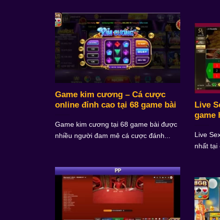
Game kim cương – Cá cược
online đỉnh cao tại 68 game bài
Live S
game h
Game kim cương tại 68 game bài được
Live Se
nhiều người đam mê cá cược đánh...
nhất tại