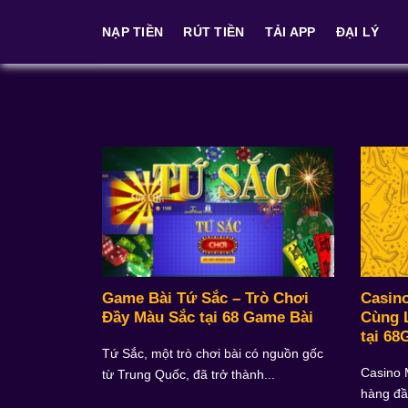
Skip
NẠP TIỀN
RÚT TIỀN
TẢI APP
ĐẠI LÝ
to
content
Game Bài Tứ Sắc – Trò Chơi
Casin
Đầy Màu Sắc tại 68 Game Bài
Cùng 
tại 68
Tứ Sắc, một trò chơi bài có nguồn gốc
Casino 
từ Trung Quốc, đã trở thành...
hàng đầu