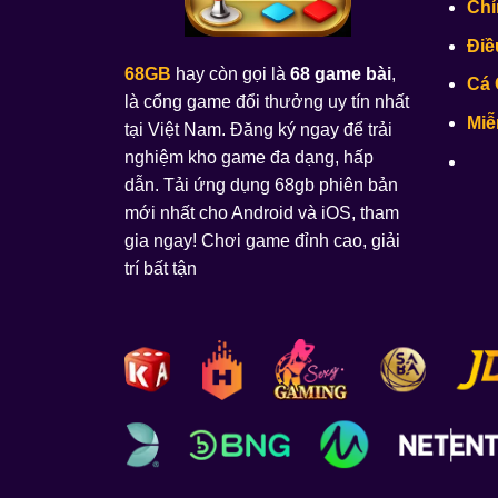
Chí
Điề
68GB
hay còn gọi là
68 game bài
,
Cá 
là cổng game đổi thưởng uy tín nhất
Miễ
tại Việt Nam. Đăng ký ngay để trải
nghiệm kho game đa dạng, hấp
dẫn. Tải ứng dụng 68gb phiên bản
mới nhất cho Android và iOS, tham
gia ngay! Chơi game đỉnh cao, giải
trí bất tận