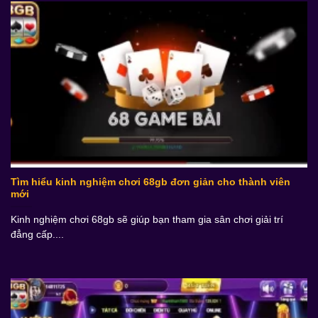
Tìm hiểu kinh nghiệm chơi 68gb đơn giản cho thành viên
mới
Kinh nghiệm chơi 68gb sẽ giúp bạn tham gia sân chơi giải trí
đẳng cấp....