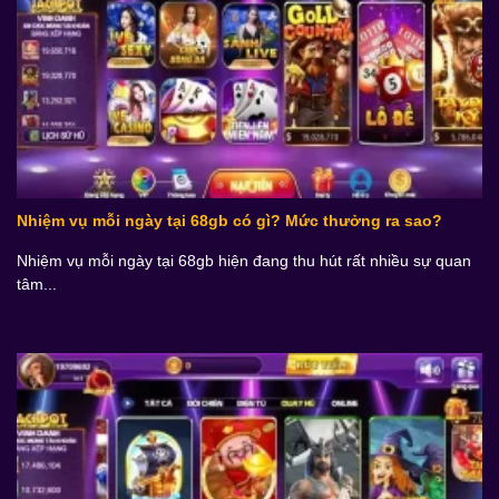
Nhiệm vụ mỗi ngày tại 68gb có gì? Mức thưởng ra sao?
Nhiệm vụ mỗi ngày tại 68gb hiện đang thu hút rất nhiều sự quan
tâm...