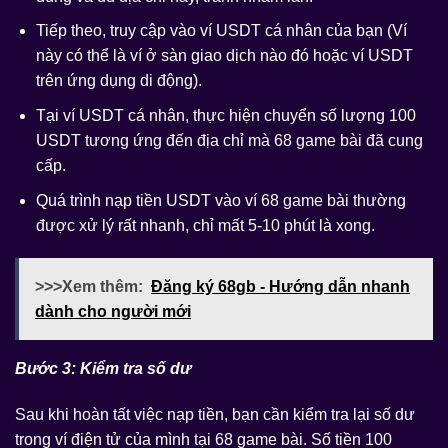
Tiếp theo, truy cập vào ví USDT cá nhân của bạn (Ví
này có thể là ví ở sàn giao dịch nào đó hoặc ví USDT
trên ứng dụng di động).
Tại ví USDT cá nhân, thực hiện chuyển số lượng 100
USDT tương ứng đến địa chỉ mà 68 game bài đã cung
cấp.
Quá trình nạp tiền USDT vào ví 68 game bài thường
được xử lý rất nhanh, chỉ mất 5-10 phút là xong.
>>>Xem thêm:
Đăng ký 68gb - Hướng dẫn nhanh
dành cho người mới
Bước 3: Kiểm tra số dư
Sau khi hoàn tất việc nạp tiền, bạn cần kiểm tra lại số dư
trong ví điện tử của mình tại 68 game bài. Số tiền 100