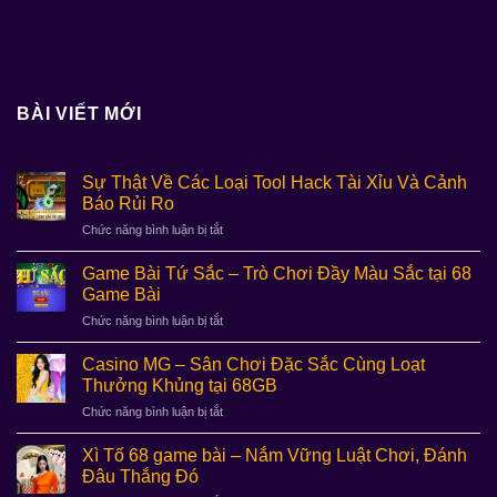
BÀI VIẾT MỚI
Sự Thật Về Các Loại Tool Hack Tài Xỉu Và Cảnh
Báo Rủi Ro
ở
Chức năng bình luận bị tắt
Sự
Thật
Game Bài Tứ Sắc – Trò Chơi Đầy Màu Sắc tại 68
Về
Game Bài
Các
ở
Chức năng bình luận bị tắt
Loại
Game
Tool
Bài
Hack
Casino MG – Sân Chơi Đặc Sắc Cùng Loạt
Tứ
Tài
Thưởng Khủng tại 68GB
Sắc
Xỉu
ở
Chức năng bình luận bị tắt
–
Và
Casino
Trò
Cảnh
MG
Chơi
Xì Tố 68 game bài – Nắm Vững Luật Chơi, Đánh
Báo
–
Đầy
Đâu Thắng Đó
Rủi
Sân
Màu
Ro