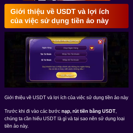
Giới thiệu về USDT và lợi ích
của việc sử dụng tiền ảo này
Giới thiệu về USDT và lợi ích của việc sử dụng tiền ảo này
Trước khi đi vào các bước
nạp, rút tiền bằng USDT
,
chúng ta cần hiểu USDT là gì và tại sao nên sử dụng loại
tiền ảo này.