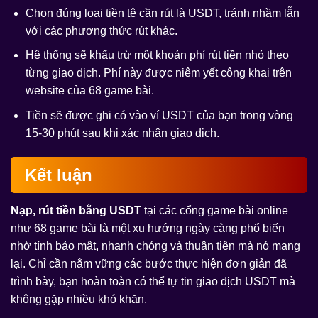
Chọn đúng loại tiền tệ cần rút là USDT, tránh nhầm lẫn
với các phương thức rút khác.
Hệ thống sẽ khấu trừ một khoản phí rút tiền nhỏ theo
từng giao dịch. Phí này được niêm yết công khai trên
website của 68 game bài.
Tiền sẽ được ghi có vào ví USDT của bạn trong vòng
15-30 phút sau khi xác nhận giao dịch.
Kết luận
Nạp, rút tiền bằng USDT
tại các cổng game bài online
như 68 game bài là một xu hướng ngày càng phổ biến
nhờ tính bảo mật, nhanh chóng và thuận tiện mà nó mang
lại. Chỉ cần nắm vững các bước thực hiện đơn giản đã
trình bày, bạn hoàn toàn có thể tự tin giao dịch USDT mà
không gặp nhiều khó khăn.