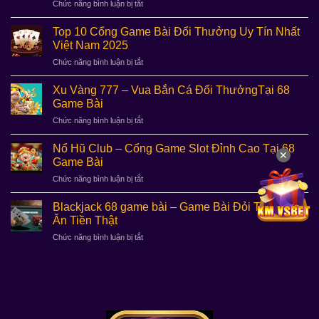
ở
Chức năng bình luận bị tắt
Chơi
Sắc
Xì
Đặc
tại
Tố
Sắc
Top 10 Cổng Game Bài Đổi Thưởng Uy Tín Nhất
68
68
Cùng
Việt Nam 2025
Game
game
Loạt
Bài
ở
Chức năng bình luận bị tắt
bài
Thưởng
Top
–
Khủng
10
Nắm
Xu Vàng 777 – Vua Bắn Cá Đổi ThưởngTại 68
tại 68GB
Cổng
Vững
Game Bài
Game
Luật
ở
Chức năng bình luận bị tắt
Bài
Chơi,
Xu
Đổi
Đánh
Vàng
Thưởng
Nổ Hũ Club – Cổng Game Slot Đỉnh Cao Tại 68
Đâu
✕
777
Uy
Game Bài
Thắng
–
Tín
Đó
ở
Chức năng bình luận bị tắt
Vua
Nhất
Nổ
Bắn
Việt
Hũ
Cá
Blackjack 68 game bài – Game Bài Đỏi Thưởng
Nam
Club
Đổi
Ăn Tiền Thật
2025
–
ThưởngTại
ở
Chức năng bình luận bị tắt
Cổng
68
Blackjack
Game
Game
68
Slot
Bài
game
Đỉnh
bài
Cao
–
Tại
Game
68