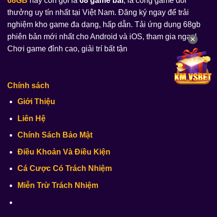
68GB
hay còn gọi là
68 game bài
, là cổng game đổi
thưởng uy tín nhất tại Việt Nam. Đăng ký ngay để trải
nghiệm kho game đa dạng, hấp dẫn. Tải ứng dụng 68gb
phiên bản mới nhất cho Android và iOS, tham gia ngay!
✕
Chơi game đỉnh cao, giải trí bất tận
Chính sách
Giới Thiệu
Liên Hệ
Chính Sách Bảo Mật
Điều Khoản Và Điều Kiện
Cá Cược Có Trách Nhiệm
Miễn Trừ Trách Nhiệm