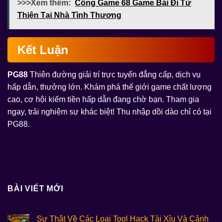
>>>Xem thêm:
Cổng Game 68 Game Bài Đi Từ
Thiện Tại Nhà Tình Thương
Kết Luận
PG88
Thiên đường giải trí
trực tuyến
đẳng cấp,
dịch vụ
hấp
dẫn, thưởng lớn. Khám phá thế giới game chất lượng
cao, cơ hội kiếm tiền hấp
dẫn
đang
chờ
bạn.
Tham
gia
ngay, trải nghiệm sự khác biệt! Thu nhập dồi dào chỉ
có
tại
PG88.
BÀI VIẾT MỚI
Sự Thật Về Các Loại Tool Hack Tài Xỉu Và Cảnh