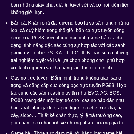
bạn những giây phút giải trí tuyệt vời và cơ hội kiếm tiền
không giới hạn.
Bắn cá: Khám phá đại dương bao la và săn lùng những
loài cá quý hiếm trong thế giới bắn cá trực tuyến sống
động của PG88. Với nhiều loại hình game bắn cá đa
dạng, tính năng đặc sắc cùng sự hợp tác với các sảnh
game uy tín như PS, KA, JL, FC, JDB, bạn sẽ có những
trải nghiệm tuyệt vời và lựa chọn phòng chơi phù hợp
với kinh nghiệm và khả năng tài chính của mình.
Casino trực tuyến: Đắm mình trong không gian sang
trọng và đẳng cấp của sòng bạc trực tuyến PG88. Hợp
tác cùng các sảnh casino uy tín như EVO, AG, BOS,
PG88 mang đến một loạt trò chơi casino hấp dẫn như
baccarat, blackjack, dragon tiger, roulette, xóc đĩa, ba
cây, sicbo… Thiết kế chân thực, tỷ lệ trả thưởng cao,
giúp bạn có cơ hội rinh về những phần thưởng giá trị.
Game bài: Thỏa sức đam mê với hàng loạt game bài