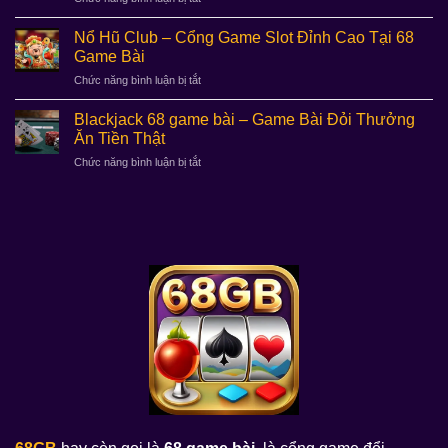
Bài
Chơi,
Xu
Đổi
Đánh
Vàng
Thưởng
Nổ Hũ Club – Cổng Game Slot Đỉnh Cao Tại 68
Đâu
777
Uy
Game Bài
Thắng
–
Tín
Đó
ở
Chức năng bình luận bị tắt
Vua
Nhất
Nổ
Bắn
Việt
Hũ
Cá
Blackjack 68 game bài – Game Bài Đỏi Thưởng
Nam
Club
Đổi
Ăn Tiền Thật
2025
–
ThưởngTại
ở
Chức năng bình luận bị tắt
Cổng
68
Blackjack
Game
Game
68
Slot
Bài
game
Đỉnh
bài
Cao
–
Tại
Game
68
Bài
Game
Đỏi
Bài
Thưởng
Ăn
Tiền
Thật