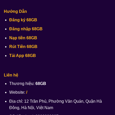
Hướng Dẫn
Đăng ký 68GB
Đăng nhập 68GB
Nạp tiền 68GB
Rút Tiền 68GB
Tải App 68GB
Liên hệ
Thương hiệu:
68GB
Website:
/
Địa chỉ: 12 Trần Phú, Phường Văn Quán, Quận Hà
Đông, Hà Nội, Việt Nam