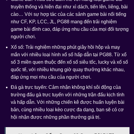
truyền thống và hiện đại như xì dách, tiến lên, liêng, bài
cào… Với sự hợp tác của các sảnh game bài nổi tiếng
như CF, KP, LCC, JL, PG88 mang đến trải nghiệm
game bài đỉnh cao, đáp ứng nhu cầu của mọi đối tượng
người chơi.
Xổ số: Trải nghiệm những phút giây hồi hộp và may
mắn với nhiều loại hình xổ số hấp dẫn tại PG88. Từ xổ
số 3 miền quen thuộc đến xổ số siêu tốc, lucky và xổ số
quốc tế, với nhiều khung giờ quay thưởng khác nhau,
đáp ứng mọi nhu cầu của người chơi.
Đá gà trực tuyến: Cảm nhận không khí sôi động của
trường đấu gà trực tuyến với những trận đấu kịch tính
và hấp dẫn. Với những chiến kê được huấn luyện bài
bản, cùng nhiều loại kèo cược đa dạng, bạn sẽ có cơ
hội nhận được những phần thưởng giá trị.