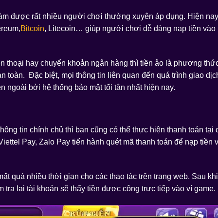
 làm được rất nhiều người chơi thường xuyên áp dụng. Hiện nay
ereum,
Bitcoin
, Litecoin… giúp người chơi dễ dàng nạp tiền vào 
n thoại hay chuyển khoản ngân hàng thì tiền ảo là phương thứ
toàn. Đặc biệt, mọi thông tin liên quan đến quá trình giao dịc
ên ngoài bởi hệ thống bảo mật tối tân nhất hiện nay.
ông tin chính chủ thì bạn cũng có thể thực hiện thanh toán tại
ettel Pay, Zalo Pay tiến hành quét mã thanh toán để nạp tiền v
t quá nhiều thời gian cho các thao tác trên trang web. Sau kh
ra lại tài khoản sẽ thấy tiền được cộng trực tiếp vào ví game.