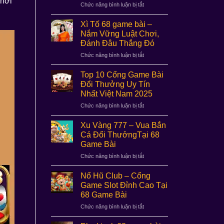
chơi
Chơi
Rủi
ở
Chức năng bình luận bị tắt
Đầy
Ro
Casino
Màu
MG
Xì Tố 68 game bài –
Sắc
–
Nắm Vững Luật Chơi,
tại
Sân
Đánh Đâu Thắng Đó
68
Chơi
Game
ở
Chức năng bình luận bị tắt
Đặc
Bài
Xì
Sắc
Tố
Cùng
Top 10 Cổng Game Bài
68
Loạt
Đổi Thưởng Uy Tín
game
Thưởng
Nhất Việt Nam 2025
bài
Khủng
ở
Chức năng bình luận bị tắt
–
tại 68GB
Top
Nắm
10
Vững
Xu Vàng 777 – Vua Bắn
Cổng
Luật
Cá Đổi ThưởngTại 68
Game
Chơi,
Game Bài
Bài
Đánh
ở
Chức năng bình luận bị tắt
Đổi
Đâu
Xu
Thưởng
Thắng
Vàng
Uy
Đó
Nổ Hũ Club – Cổng
777
Tín
Game Slot Đỉnh Cao Tại
–
Nhất
68 Game Bài
Vua
Việt
ở
Chức năng bình luận bị tắt
Bắn
Nam
Nổ
Cá
2025
Hũ
Đổi