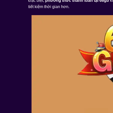
Đặc biệt,
phương thức thanh toán tại 68gb
k
tiết kiệm thời gian hơn.