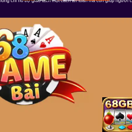
hông chỉ hỗ trợ giao dịch một cách an toàn mà còn giúp người 