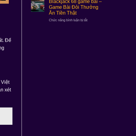
Blackjack 68 game bài –
Club
ThưởngTại
Game Bài Đỏi Thưởng
–
68
Ăn Tiền Thật
Cổng
Game
ở
Chức năng bình luận bị tắt
Game
Bài
Blackjack
Slot
68
Đỉnh
game
Cao
t. Để
bài
Tại
–
68
ng
Game
Game
Bài
Bài
Đỏi
Thưởng
Ăn
Tiền
 Việt
Thật
n xét