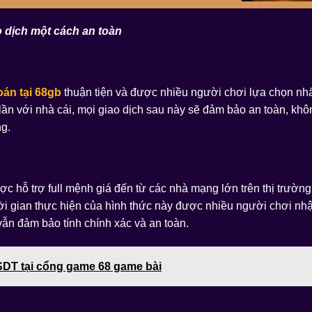
o dịch một cách an toàn
án tại 68gb
thuận tiện và được nhiều người chơi lựa chọn nhấ
t lần với nhà cái, mọi giao dịch sau này sẽ đảm bảo an toàn, khô
ng.
ợc hỗ trợ full mệnh giá đến từ các nhà mạng lớn trên thị trường
hời gian thực hiện của hình thức này được nhiều người chơi nhậ
vẫn đảm bảo tính chính xác và an toàn.
SDT tại cổng game 68 game bài