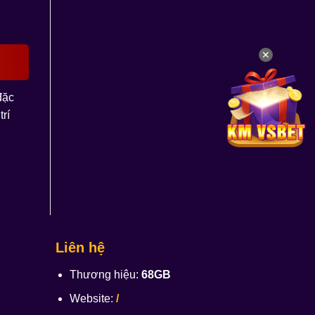
✕
đặc
rí
Liên hệ
Thương hiệu:
68GB
Website:
/