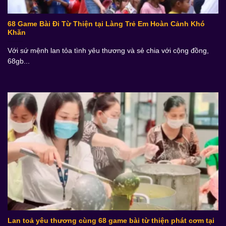
68 Game Bài Đi Từ Thiện tại Làng Trẻ Em Hoàn Cảnh Khó
Khăn
Với sứ mệnh lan tỏa tình yêu thương và sẻ chia với cộng đồng,
68gb...
Lan toả yêu thương cùng 68 game bài từ thiện phát cơm tại