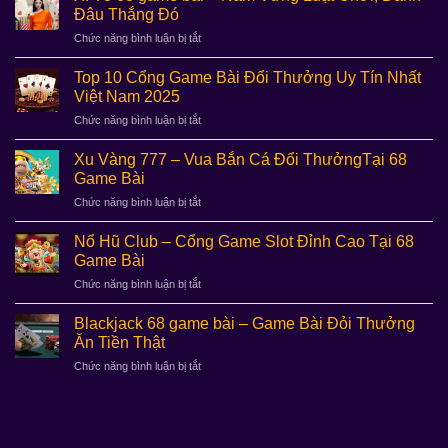
–
Đầy
Đâu Thắng Đó
Rủi
Sân
Màu
Ro
ở
Chức năng bình luận bị tắt
Chơi
Sắc
Xì
Đặc
tại
Tố
Sắc
Top 10 Cổng Game Bài Đổi Thưởng Uy Tín Nhất
68
68
Cùng
Việt Nam 2025
Game
game
Loạt
Bài
ở
Chức năng bình luận bị tắt
bài
Thưởng
Top
–
Khủng
10
Nắm
Xu Vàng 777 – Vua Bắn Cá Đổi ThưởngTại 68
tại 68GB
Cổng
Vững
Game Bài
Game
Luật
ở
Chức năng bình luận bị tắt
Bài
Chơi,
Xu
Đổi
Đánh
Vàng
Thưởng
Nổ Hũ Club – Cổng Game Slot Đỉnh Cao Tại 68
Đâu
777
Uy
Game Bài
Thắng
–
Tín
Đó
ở
Chức năng bình luận bị tắt
Vua
Nhất
Nổ
Bắn
Việt
Hũ
Cá
Blackjack 68 game bài – Game Bài Đỏi Thưởng
Nam
Club
Đổi
Ăn Tiền Thật
2025
–
ThưởngTại
ở
Chức năng bình luận bị tắt
Cổng
68
Blackjack
Game
Game
68
Slot
Bài
game
Đỉnh
bài
Cao