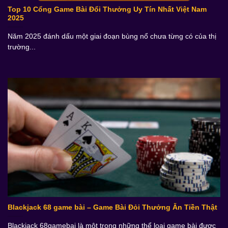
Top 10 Cổng Game Bài Đổi Thưởng Uy Tín Nhất Việt Nam
2025
Năm 2025 đánh dấu một giai đoạn bùng nổ chưa từng có của thị
trường...
Blackjack 68 game bài – Game Bài Đỏi Thưởng Ăn Tiền Thật
Blackjack 68gamebai là một trong những thể loại game bài được