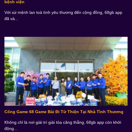
bệnh viện
Với sứ mệnh lan toả tình yêu thương đến cộng đồng, 68gb app
đã và...
Cổng Game 68 Game Bài Đi Từ Thiện Tại Nhà Tình Thương
Không chỉ là nơi giải trí giải tỏa căng thẳng, 68gb app còn khởi
động...