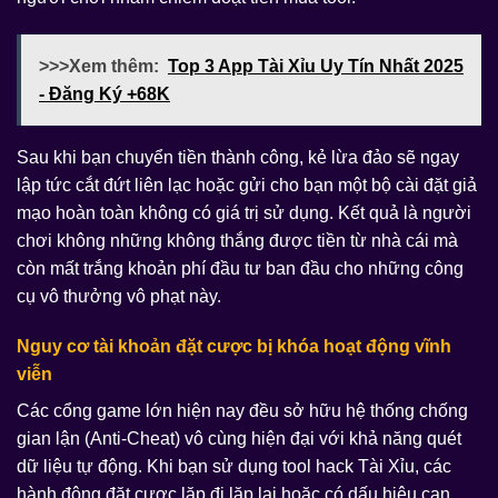
>>>Xem thêm:
Top 3 App Tài Xỉu Uy Tín Nhất 2025
- Đăng Ký +68K
Sau khi bạn chuyển tiền thành công, kẻ lừa đảo sẽ ngay
lập tức cắt đứt liên lạc hoặc gửi cho bạn một bộ cài đặt giả
mạo hoàn toàn không có giá trị sử dụng. Kết quả là người
chơi không những không thắng được tiền từ nhà cái mà
còn mất trắng khoản phí đầu tư ban đầu cho những công
cụ vô thưởng vô phạt này.
Nguy cơ tài khoản đặt cược bị khóa hoạt động vĩnh
viễn
Các cổng game lớn hiện nay đều sở hữu hệ thống chống
gian lận (Anti-Cheat) vô cùng hiện đại với khả năng quét
dữ liệu tự động. Khi bạn sử dụng tool hack Tài Xỉu, các
hành động đặt cược lặp đi lặp lại hoặc có dấu hiệu can