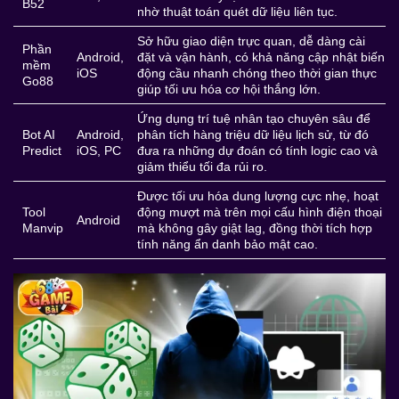
B52
nhờ thuật toán quét dữ liệu liên tục.
Sở hữu giao diện trực quan, dễ dàng cài
Phần
Android,
đặt và vận hành, có khả năng cập nhật biến
mềm
iOS
động cầu nhanh chóng theo thời gian thực
Go88
giúp tối ưu hóa cơ hội thắng lớn.
Ứng dụng trí tuệ nhân tạo chuyên sâu để
Bot AI
Android,
phân tích hàng triệu dữ liệu lịch sử, từ đó
Predict
iOS, PC
đưa ra những dự đoán có tính logic cao và
giảm thiểu tối đa rủi ro.
Được tối ưu hóa dung lượng cực nhẹ, hoạt
Tool
động mượt mà trên mọi cấu hình điện thoại
Android
Manvip
mà không gây giật lag, đồng thời tích hợp
tính năng ẩn danh bảo mật cao.