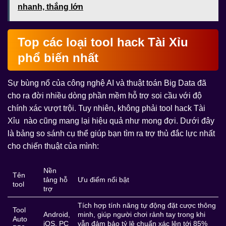
nhanh, thắng lớn
Top các loại tool hack Tài Xỉu
phổ biến nhất
Sự bùng nổ của công nghệ AI và thuật toán Big Data đã
cho ra đời nhiều dòng phần mềm hỗ trợ soi cầu với độ
chính xác vượt trội. Tuy nhiên, không phải tool hack Tài
Xỉu nào cũng mang lại hiệu quả như mong đợi. Dưới đây
là bảng so sánh cụ thể giúp bạn tìm ra trợ thủ đắc lực nhất
cho chiến thuật của mình:
Nền
Tên
tảng hỗ
Ưu điểm nổi bật
tool
trợ
Tích hợp tính năng tự động đặt cược thông
Tool
Android,
minh, giúp người chơi rảnh tay trong khi
Auto
iOS, PC
vẫn đảm bảo tỷ lệ chuẩn xác lên tới 85%