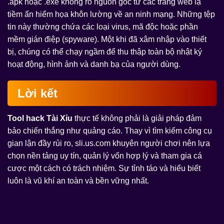
.apk hoặc .exe không rõ nguồn gốc từ các trang web lạ
tiềm ẩn hiểm họa khôn lường về an ninh mạng. Những tệp
tin này thường chứa các loại virus, mã độc hoặc phần
mềm gián điệp (spyware). Một khi đã xâm nhập vào thiết
bị, chúng có thể chạy ngầm để thu thập toàn bộ nhật ký
hoạt động, hình ảnh và danh bạ của người dùng.
Lời kết
Tool hack Tài Xỉu
thực tế không phải là giải pháp đảm
bảo chiến thắng như quảng cáo. Thay vì tìm kiếm công cụ
gian lận đầy rủi ro, sli.us.com khuyên người chơi nên lựa
chọn nền tảng uy tín, quản lý vốn hợp lý và tham gia cá
cược một cách có trách nhiệm. Sự tỉnh táo và hiểu biết
luôn là vũ khí an toàn và bền vững nhất.