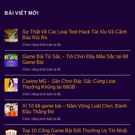
BÀI VIẾT MỚI
Sự Thật Về Các Loại Tool Hack Tài Xỉu Và Cảnh
Báo Rủi Ro
ở
Chức năng bình luận bị tắt
Sự
Thật
Game Bài Tứ Sắc – Trò Chơi Đầy Màu Sắc tại 68
Về
Game Bài
Các
ở
Chức năng bình luận bị tắt
Loại
Game
Tool
Bài
Hack
Casino MG – Sân Chơi Đặc Sắc Cùng Loạt
Tứ
Tài
Thưởng Khủng tại 68GB
Sắc
Xỉu
ở
Chức năng bình luận bị tắt
–
Và
Casino
Trò
Cảnh
MG
Chơi
Xì Tố 68 game bài – Nắm Vững Luật Chơi, Đánh
Báo
–
Đầy
Đâu Thắng Đó
Rủi
Sân
Màu
Ro
ở
Chức năng bình luận bị tắt
Chơi
Sắc
Xì
Đặc
tại
Tố
Sắc
Top 10 Cổng Game Bài Đổi Thưởng Uy Tín Nhất
68
68
Cùng